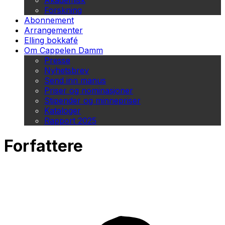
Akademisk
Forskning
Abonnement
Arrangementer
Elling bokkafé
Om Cappelen Damm
Presse
Nyhetsbrev
Send inn manus
Priser og nominasjoner
Stipender og minnepriser
Kataloger
Rapport 2025
Forfattere