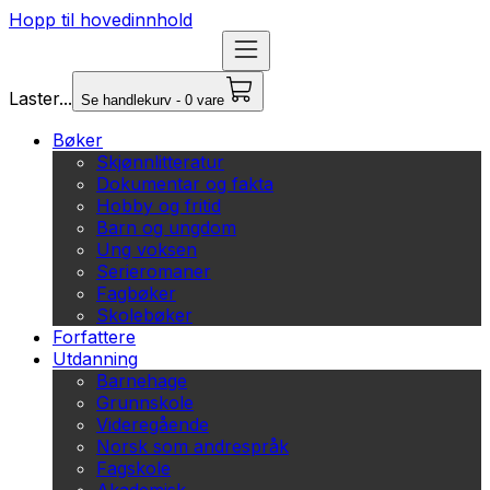
Hopp til hovedinnhold
Laster...
Se handlekurv - 0 vare
Bøker
Skjønnlitteratur
Dokumentar og fakta
Hobby og fritid
Barn og ungdom
Ung voksen
Serieromaner
Fagbøker
Skolebøker
Forfattere
Utdanning
Barnehage
Grunnskole
Videregående
Norsk som andrespråk
Fagskole