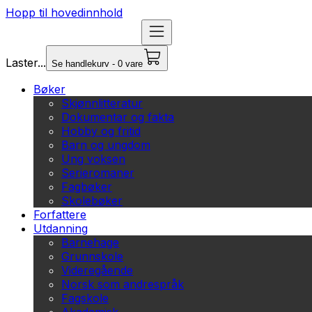
Hopp til hovedinnhold
Laster...
Se handlekurv - 0 vare
Bøker
Skjønnlitteratur
Dokumentar og fakta
Hobby og fritid
Barn og ungdom
Ung voksen
Serieromaner
Fagbøker
Skolebøker
Forfattere
Utdanning
Barnehage
Grunnskole
Videregående
Norsk som andrespråk
Fagskole