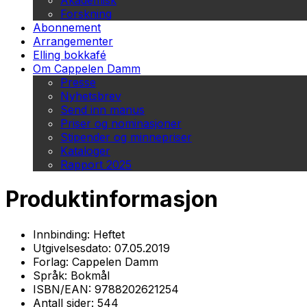
Akademisk
Forskning
Abonnement
Arrangementer
Elling bokkafé
Om Cappelen Damm
Presse
Nyhetsbrev
Send inn manus
Priser og nominasjoner
Stipender og minnepriser
Kataloger
Rapport 2025
Produktinformasjon
Innbinding:
Heftet
Utgivelsesdato:
07.05.2019
Forlag:
Cappelen Damm
Språk:
Bokmål
ISBN/EAN:
9788202621254
Antall sider:
544