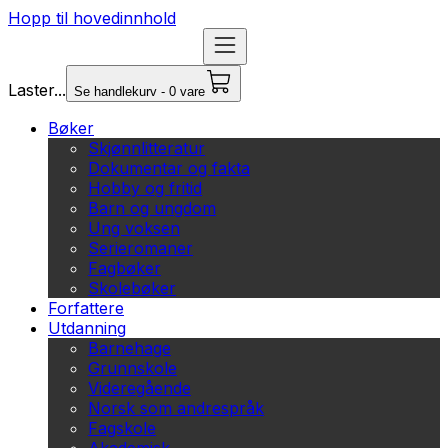
Hopp til hovedinnhold
Laster...
Se handlekurv - 0 vare
Bøker
Skjønnlitteratur
Dokumentar og fakta
Hobby og fritid
Barn og ungdom
Ung voksen
Serieromaner
Fagbøker
Skolebøker
Forfattere
Utdanning
Barnehage
Grunnskole
Videregående
Norsk som andrespråk
Fagskole