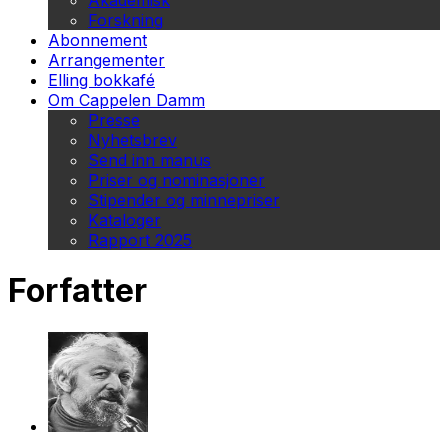
Akademisk
Forskning
Abonnement
Arrangementer
Elling bokkafé
Om Cappelen Damm
Presse
Nyhetsbrev
Send inn manus
Priser og nominasjoner
Stipender og minnepriser
Kataloger
Rapport 2025
Forfatter