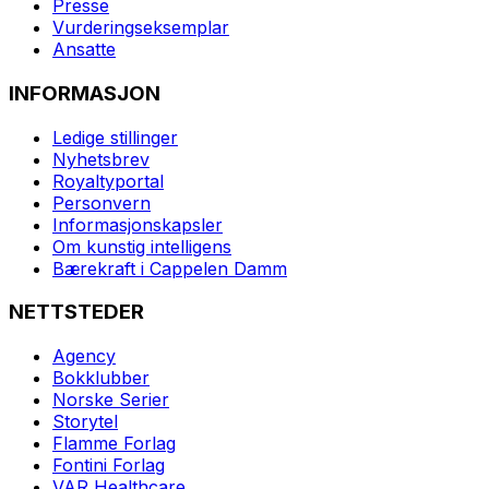
Presse
Vurderingseksemplar
Ansatte
INFORMASJON
Ledige stillinger
Nyhetsbrev
Royaltyportal
Personvern
Informasjonskapsler
Om kunstig intelligens
Bærekraft i Cappelen Damm
NETTSTEDER
Agency
Bokklubber
Norske Serier
Storytel
Flamme Forlag
Fontini Forlag
VAR Healthcare