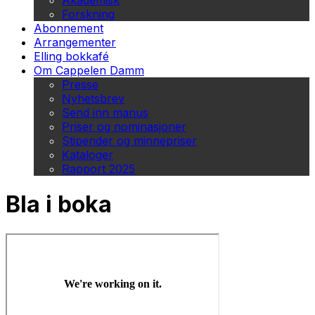
Akademisk
Forskning
Abonnement
Arrangementer
Elling bokkafé
Om Cappelen Damm
Presse
Nyhetsbrev
Send inn manus
Priser og nominasjoner
Stipender og minnepriser
Kataloger
Rapport 2025
Bla i boka