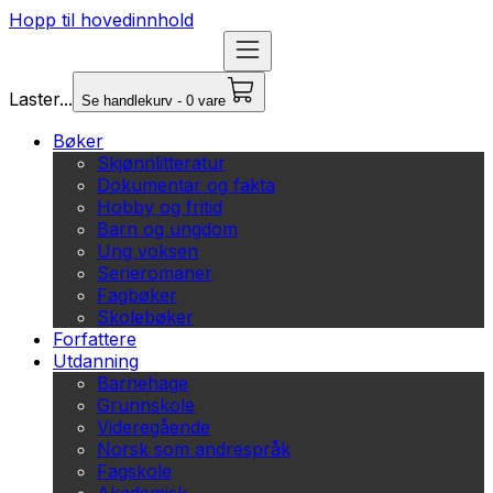
Hopp til hovedinnhold
Laster...
Se handlekurv - 0 vare
Bøker
Skjønnlitteratur
Dokumentar og fakta
Hobby og fritid
Barn og ungdom
Ung voksen
Serieromaner
Fagbøker
Skolebøker
Forfattere
Utdanning
Barnehage
Grunnskole
Videregående
Norsk som andrespråk
Fagskole