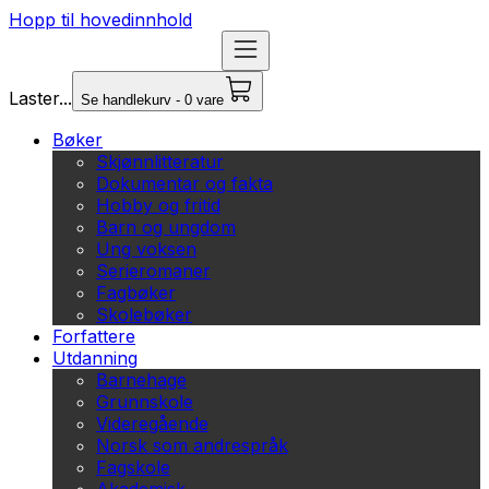
Hopp til hovedinnhold
Laster...
Se handlekurv - 0 vare
Bøker
Skjønnlitteratur
Dokumentar og fakta
Hobby og fritid
Barn og ungdom
Ung voksen
Serieromaner
Fagbøker
Skolebøker
Forfattere
Utdanning
Barnehage
Grunnskole
Videregående
Norsk som andrespråk
Fagskole