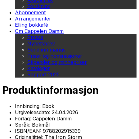
Akademisk
Forskning
Abonnement
Arrangementer
Elling bokkafé
Om Cappelen Damm
Presse
Nyhetsbrev
Send inn manus
Priser og nominasjoner
Stipender og minnepriser
Kataloger
Rapport 2025
Produktinformasjon
Innbinding:
Ebok
Utgivelsesdato:
24.04.2026
Forlag:
Cappelen Damm
Språk:
Bokmål
ISBN/EAN:
9788202915339
Originaltittel:
The Iron Storm