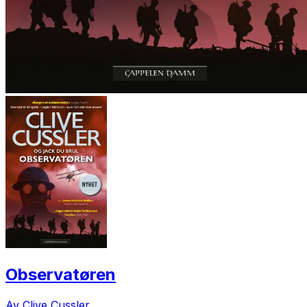
Observatøren
Av Clive Cussler