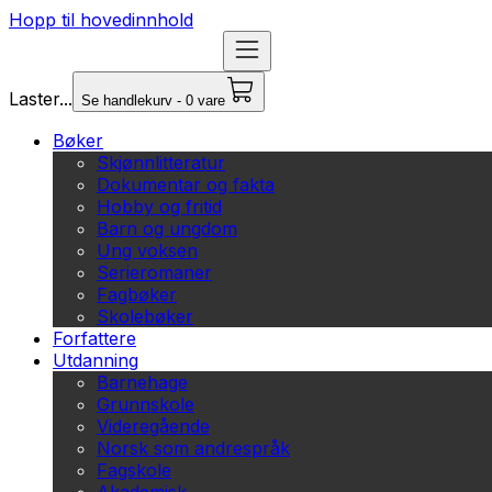
Hopp til hovedinnhold
Laster...
Se handlekurv - 0 vare
Bøker
Skjønnlitteratur
Dokumentar og fakta
Hobby og fritid
Barn og ungdom
Ung voksen
Serieromaner
Fagbøker
Skolebøker
Forfattere
Utdanning
Barnehage
Grunnskole
Videregående
Norsk som andrespråk
Fagskole