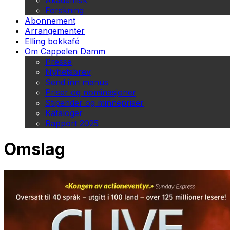
Akademisk
Forskning
Abonnement
Arrangementer
Elling bokkafé
Om Cappelen Damm
Presse
Nyhetsbrev
Send inn manus
Priser og nominasjoner
Stipender og minnepriser
Kataloger
Rapport 2025
Omslag