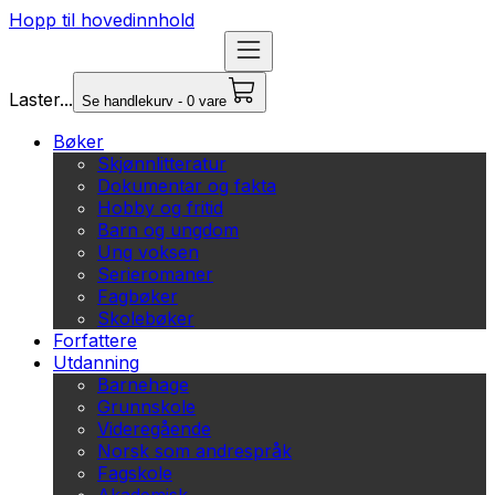
Hopp til hovedinnhold
Laster...
Se handlekurv - 0 vare
Bøker
Skjønnlitteratur
Dokumentar og fakta
Hobby og fritid
Barn og ungdom
Ung voksen
Serieromaner
Fagbøker
Skolebøker
Forfattere
Utdanning
Barnehage
Grunnskole
Videregående
Norsk som andrespråk
Fagskole