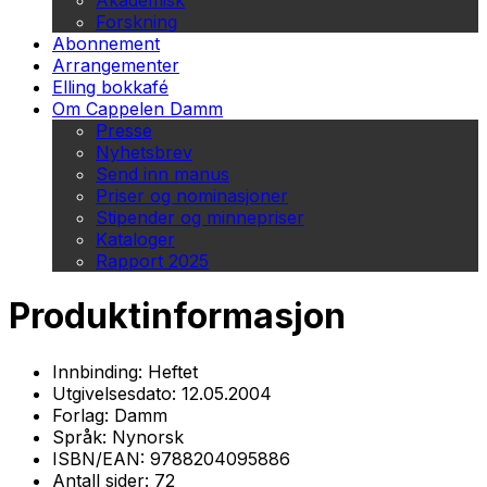
Akademisk
Forskning
Abonnement
Arrangementer
Elling bokkafé
Om Cappelen Damm
Presse
Nyhetsbrev
Send inn manus
Priser og nominasjoner
Stipender og minnepriser
Kataloger
Rapport 2025
Produktinformasjon
Innbinding:
Heftet
Utgivelsesdato:
12.05.2004
Forlag:
Damm
Språk:
Nynorsk
ISBN/EAN:
9788204095886
Antall sider:
72