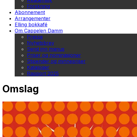
Akademisk
Forskning
Abonnement
Arrangementer
Elling bokkafé
Om Cappelen Damm
Presse
Nyhetsbrev
Send inn manus
Priser og nominasjoner
Stipender og minnepriser
Kataloger
Rapport 2025
Omslag