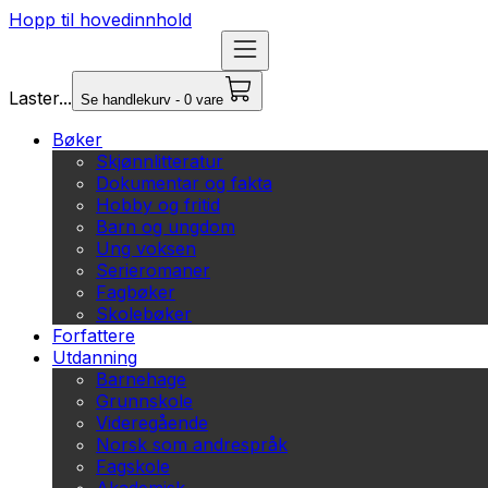
Hopp til hovedinnhold
Laster...
Se handlekurv - 0 vare
Bøker
Skjønnlitteratur
Dokumentar og fakta
Hobby og fritid
Barn og ungdom
Ung voksen
Serieromaner
Fagbøker
Skolebøker
Forfattere
Utdanning
Barnehage
Grunnskole
Videregående
Norsk som andrespråk
Fagskole