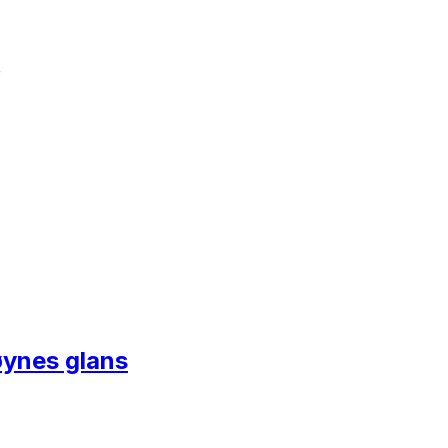
r
øynes glans