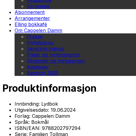
Akademisk
Forskning
Abonnement
Arrangementer
Elling bokkafé
Om Cappelen Damm
Presse
Nyhetsbrev
Send inn manus
Priser og nominasjoner
Stipender og minnepriser
Kataloger
Rapport 2025
Produktinformasjon
Innbinding:
Lydbok
Utgivelsesdato:
19.06.2024
Forlag:
Cappelen Damm
Språk:
Bokmål
ISBN/EAN:
9788202797294
Serie:
Familien Tollman