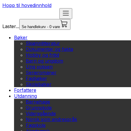
Hopp til hovedinnhold
Laster...
Se handlekurv - 0 vare
Bøker
Skjønnlitteratur
Dokumentar og fakta
Hobby og fritid
Barn og ungdom
Ung voksen
Serieromaner
Fagbøker
Skolebøker
Forfattere
Utdanning
Barnehage
Grunnskole
Videregående
Norsk som andrespråk
Fagskole