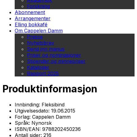
Akademisk
Forskning
Abonnement
Arrangementer
Elling bokkafé
Om Cappelen Damm
Presse
Nyhetsbrev
Send inn manus
Priser og nominasjoner
Stipender og minnepriser
Kataloger
Rapport 2025
Produktinformasjon
Innbinding:
Fleksibind
Utgivelsesdato:
19.06.2015
Forlag:
Cappelen Damm
Språk:
Nynorsk
ISBN/EAN:
9788202450236
Antall sider:
216