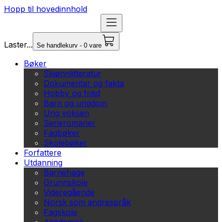
Hopp til hovedinnhold
Laster...
Se handlekurv - 0 vare
Bøker
Skjønnlitteratur
Dokumentar og fakta
Hobby og fritid
Barn og ungdom
Ung voksen
Serieromaner
Fagbøker
Skolebøker
Forfattere
Utdanning
Barnehage
Grunnskole
Videregående
Norsk som andrespråk
Fagskole