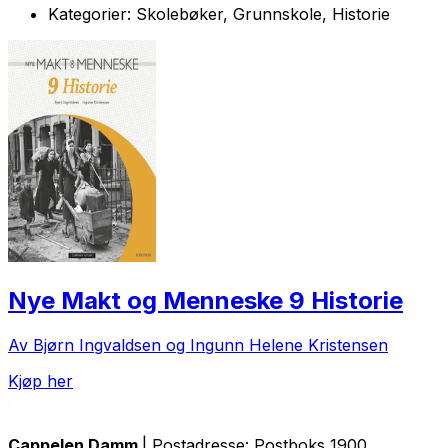
Kategorier:
Skolebøker, Grunnskole, Historie
Nye Makt og Menneske 9 Historie
Av Bjørn Ingvaldsen og Ingunn Helene Kristensen
Kjøp her
Cappelen Damm
| Postadresse: Postboks 1900