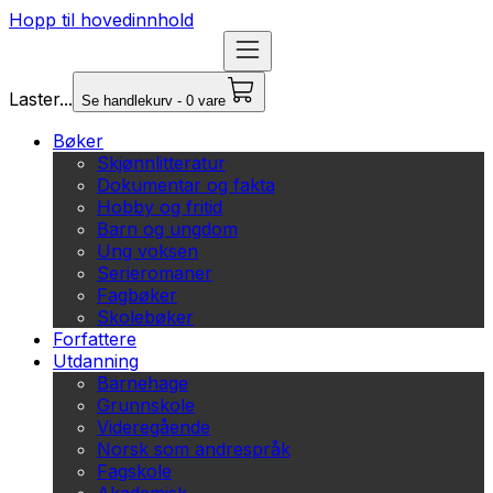
Hopp til hovedinnhold
Laster...
Se handlekurv - 0 vare
Bøker
Skjønnlitteratur
Dokumentar og fakta
Hobby og fritid
Barn og ungdom
Ung voksen
Serieromaner
Fagbøker
Skolebøker
Forfattere
Utdanning
Barnehage
Grunnskole
Videregående
Norsk som andrespråk
Fagskole