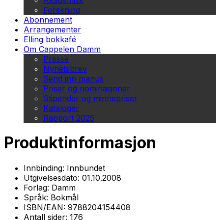
Akademisk
Forskning
Abonnement
Arrangementer
Elling bokkafé
Om Cappelen Damm
Presse
Nyhetsbrev
Send inn manus
Priser og nominasjoner
Stipender og minnepriser
Kataloger
Rapport 2025
Produktinformasjon
Innbinding:
Innbundet
Utgivelsesdato:
01.10.2008
Forlag:
Damm
Språk:
Bokmål
ISBN/EAN:
9788204154408
Antall sider:
176