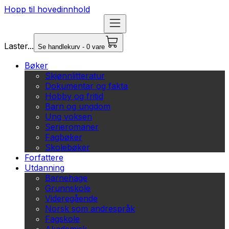
Hopp til hovedinnhold
Laster...
Se handlekurv - 0 vare
Bøker
Skjønnlitteratur
Dokumentar og fakta
Hobby og fritid
Barn og ungdom
Ung voksen
Serieromaner
Fagbøker
Skolebøker
Forfattere
Utdanning
Barnehage
Grunnskole
Videregående
Norsk som andrespråk
Fagskole