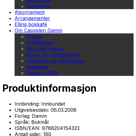
Akademisk
Forskning
Abonnement
Arrangementer
Elling bokkafé
Om Cappelen Damm
Presse
Nyhetsbrev
Send inn manus
Priser og nominasjoner
Stipender og minnepriser
Kataloger
Rapport 2025
Produktinformasjon
Innbinding:
Innbundet
Utgivelsesdato:
06.03.2008
Forlag:
Damm
Språk:
Bokmål
ISBN/EAN:
9788204154323
Antall sider:
160