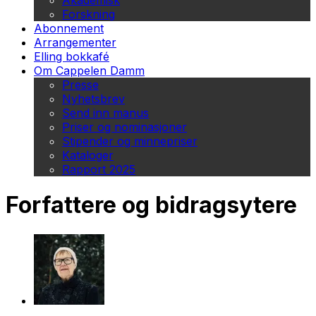
Akademisk
Forskning
Abonnement
Arrangementer
Elling bokkafé
Om Cappelen Damm
Presse
Nyhetsbrev
Send inn manus
Priser og nominasjoner
Stipender og minnepriser
Kataloger
Rapport 2025
Forfattere og bidragsytere