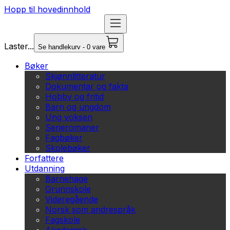
Hopp til hovedinnhold
Laster...
Se handlekurv - 0 vare
Bøker
Skjønnlitteratur
Dokumentar og fakta
Hobby og fritid
Barn og ungdom
Ung voksen
Serieromaner
Fagbøker
Skolebøker
Forfattere
Utdanning
Barnehage
Grunnskole
Videregående
Norsk som andrespråk
Fagskole