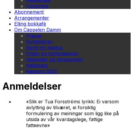
Akademisk
Forskning
Abonnement
Arrangementer
Elling bokkafé
Om Cappelen Damm
Presse
Nyhetsbrev
Send inn manus
Priser og nominasjoner
Stipender og minnepriser
Kataloger
Rapport 2025
Anmeldelser
«Slik er Tua Forsströms lyrikk: Ei varsom
avlytting av tilværet, ei forsiktig
formulering av meiningar som ligg like på
utsida av vår kvardagslege, fattige
fatteevne»