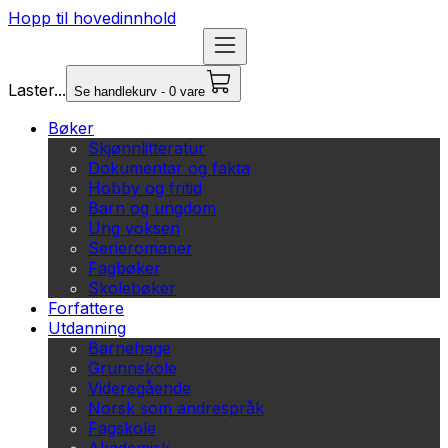
Hopp til hovedinnhold
Laster...
Se handlekurv - 0 vare
Bøker
Skjønnlitteratur
Dokumentar og fakta
Hobby og fritid
Barn og ungdom
Ung voksen
Serieromaner
Fagbøker
Skolebøker
Forfattere
Utdanning
Barnehage
Grunnskole
Videregående
Norsk som andrespråk
Fagskole