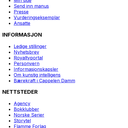
Min side
Send inn manus
Presse
Vurderingseksemplar
Ansatte
INFORMASJON
Ledige stillinger
Nyhetsbrev
Royaltyportal
Personvern
Informasjonskapsler
Om kunstig intelligens
Bærekraft i Cappelen Damm
NETTSTEDER
Agency
Bokklubber
Norske Serier
Storytel
Flamme Forlag