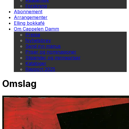
Akademisk
Forskning
Abonnement
Arrangementer
Elling bokkafé
Om Cappelen Damm
Presse
Nyhetsbrev
Send inn manus
Priser og nominasjoner
Stipender og minnepriser
Kataloger
Rapport 2025
Omslag