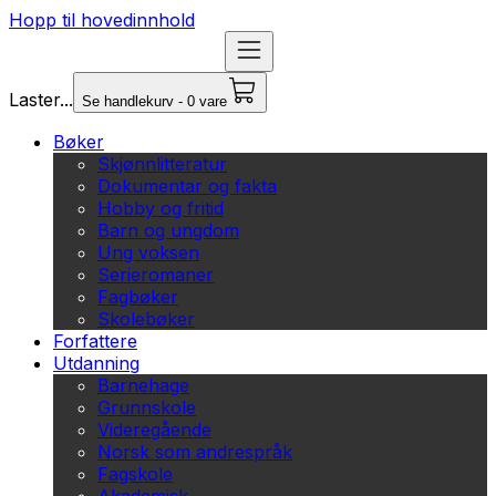
Hopp til hovedinnhold
Laster...
Se handlekurv - 0 vare
Bøker
Skjønnlitteratur
Dokumentar og fakta
Hobby og fritid
Barn og ungdom
Ung voksen
Serieromaner
Fagbøker
Skolebøker
Forfattere
Utdanning
Barnehage
Grunnskole
Videregående
Norsk som andrespråk
Fagskole