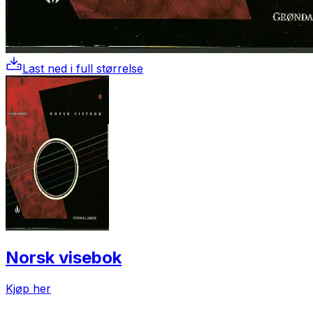
Last ned i full størrelse
Norsk visebok
Kjøp her