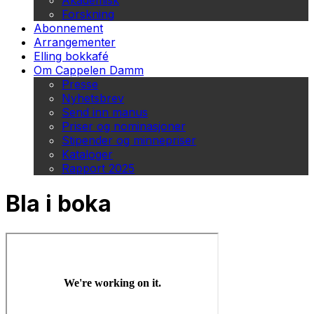
Akademisk
Forskning
Abonnement
Arrangementer
Elling bokkafé
Om Cappelen Damm
Presse
Nyhetsbrev
Send inn manus
Priser og nominasjoner
Stipender og minnepriser
Kataloger
Rapport 2025
Bla i boka