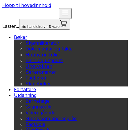
Hopp til hovedinnhold
Laster...
Se handlekurv - 0 vare
Bøker
Skjønnlitteratur
Dokumentar og fakta
Hobby og fritid
Barn og ungdom
Ung voksen
Serieromaner
Fagbøker
Skolebøker
Forfattere
Utdanning
Barnehage
Grunnskole
Videregående
Norsk som andrespråk
Fagskole