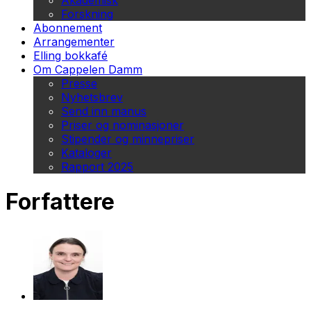
Akademisk
Forskning
Abonnement
Arrangementer
Elling bokkafé
Om Cappelen Damm
Presse
Nyhetsbrev
Send inn manus
Priser og nominasjoner
Stipender og minnepriser
Kataloger
Rapport 2025
Forfattere