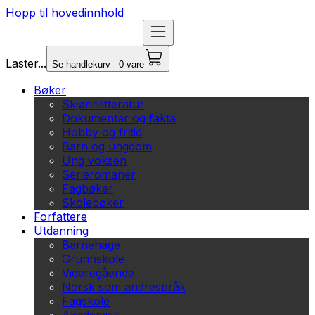
Hopp til hovedinnhold
Laster...
Se handlekurv - 0 vare
Bøker
Skjønnlitteratur
Dokumentar og fakta
Hobby og fritid
Barn og ungdom
Ung voksen
Serieromaner
Fagbøker
Skolebøker
Forfattere
Utdanning
Barnehage
Grunnskole
Videregående
Norsk som andrespråk
Fagskole