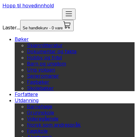
Hopp til hovedinnhold
Laster...
Se handlekurv - 0 vare
Bøker
Skjønnlitteratur
Dokumentar og fakta
Hobby og fritid
Barn og ungdom
Ung voksen
Serieromaner
Fagbøker
Skolebøker
Forfattere
Utdanning
Barnehage
Grunnskole
Videregående
Norsk som andrespråk
Fagskole