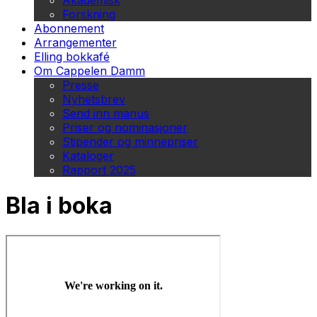
Akademisk
Forskning
Abonnement
Arrangementer
Elling bokkafé
Om Cappelen Damm
Presse
Nyhetsbrev
Send inn manus
Priser og nominasjoner
Stipender og minnepriser
Kataloger
Rapport 2025
Bla i boka