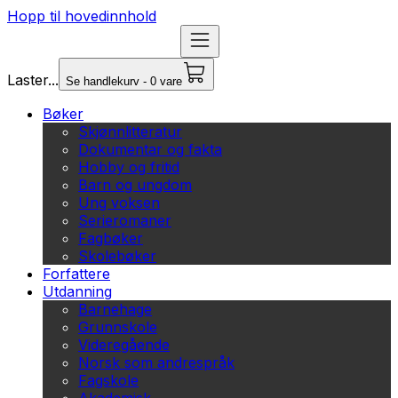
Hopp til hovedinnhold
Laster...
Se handlekurv - 0 vare
Bøker
Skjønnlitteratur
Dokumentar og fakta
Hobby og fritid
Barn og ungdom
Ung voksen
Serieromaner
Fagbøker
Skolebøker
Forfattere
Utdanning
Barnehage
Grunnskole
Videregående
Norsk som andrespråk
Fagskole