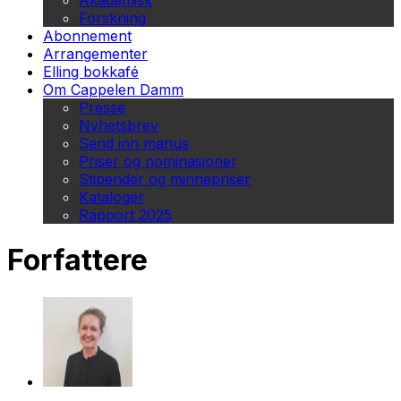
Akademisk
Forskning
Abonnement
Arrangementer
Elling bokkafé
Om Cappelen Damm
Presse
Nyhetsbrev
Send inn manus
Priser og nominasjoner
Stipender og minnepriser
Kataloger
Rapport 2025
Forfattere