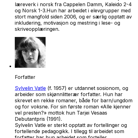
læreverk i norsk fra Cappelen Damm,
Kaleido 2-4
og
Norsk 1-3
.Hun har arbeidet i elevgrupper med
stort mangfold siden 2006, og er særlig opptatt av
inkludering, motivasjon og mestring i lese- og
skriveopplæringen.
Forfatter
Sylvelin Vatle
(f. 1957) er utdannet sosionom, og
arbeider som skjønnlitterær forfatter. Hun har
skrevet en rekke romaner, både for barn/ungdom
og for voksne. For sin første roman «Alle kjenner
vel presten?» mottok hun Tarjei Vesaas
Debutantpris (1991).
Sylvelin Vatle er sterkt opptatt av fortellinger og
fortellende pedagogikk. I tillegg til arbeidet som
forfatter har hun arbeidet som forteller,