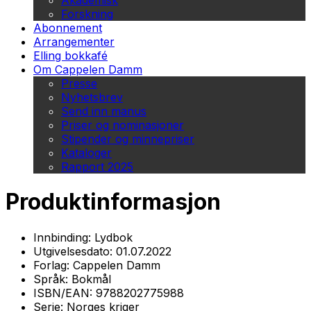
Akademisk
Forskning
Abonnement
Arrangementer
Elling bokkafé
Om Cappelen Damm
Presse
Nyhetsbrev
Send inn manus
Priser og nominasjoner
Stipender og minnepriser
Kataloger
Rapport 2025
Produktinformasjon
Innbinding:
Lydbok
Utgivelsesdato:
01.07.2022
Forlag:
Cappelen Damm
Språk:
Bokmål
ISBN/EAN:
9788202775988
Serie:
Norges kriger