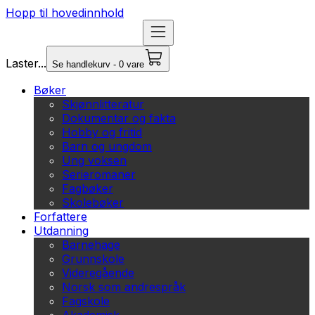
Hopp til hovedinnhold
Laster...
Se handlekurv - 0 vare
Bøker
Skjønnlitteratur
Dokumentar og fakta
Hobby og fritid
Barn og ungdom
Ung voksen
Serieromaner
Fagbøker
Skolebøker
Forfattere
Utdanning
Barnehage
Grunnskole
Videregående
Norsk som andrespråk
Fagskole