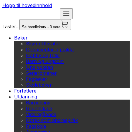
Hopp til hovedinnhold
Laster...
Se handlekurv - 0 vare
Bøker
Skjønnlitteratur
Dokumentar og fakta
Hobby og fritid
Barn og ungdom
Ung voksen
Serieromaner
Fagbøker
Skolebøker
Forfattere
Utdanning
Barnehage
Grunnskole
Videregående
Norsk som andrespråk
Fagskole