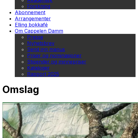
Akademisk
Forskning
Abonnement
Arrangementer
Elling bokkafé
Om Cappelen Damm
Presse
Nyhetsbrev
Send inn manus
Priser og nominasjoner
Stipender og minnepriser
Kataloger
Rapport 2025
Omslag