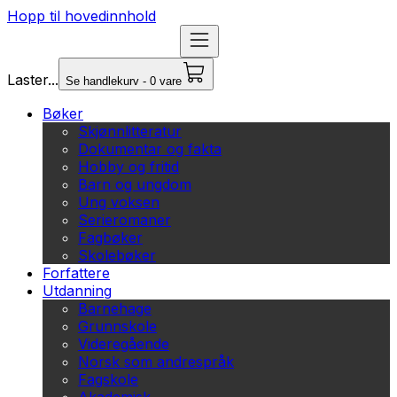
Hopp til hovedinnhold
Laster...
Se handlekurv - 0 vare
Bøker
Skjønnlitteratur
Dokumentar og fakta
Hobby og fritid
Barn og ungdom
Ung voksen
Serieromaner
Fagbøker
Skolebøker
Forfattere
Utdanning
Barnehage
Grunnskole
Videregående
Norsk som andrespråk
Fagskole