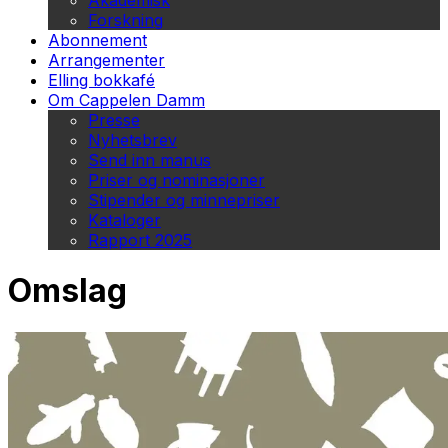
Akademisk
Forskning
Abonnement
Arrangementer
Elling bokkafé
Om Cappelen Damm
Presse
Nyhetsbrev
Send inn manus
Priser og nominasjoner
Stipender og minnepriser
Kataloger
Rapport 2025
Omslag