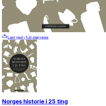
Last ned i full størrelse
Norges historie i 25 ting