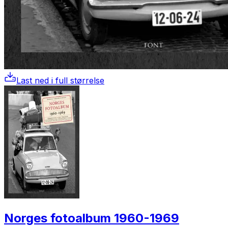
Last ned i full størrelse
Norges fotoalbum 1960-1969