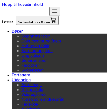
Hopp til hovedinnhold
Laster...
Se handlekurv - 0 vare
Bøker
Skjønnlitteratur
Dokumentar og fakta
Hobby og fritid
Barn og ungdom
Ung voksen
Serieromaner
Fagbøker
Skolebøker
Forfattere
Utdanning
Barnehage
Grunnskole
Videregående
Norsk som andrespråk
Fagskole