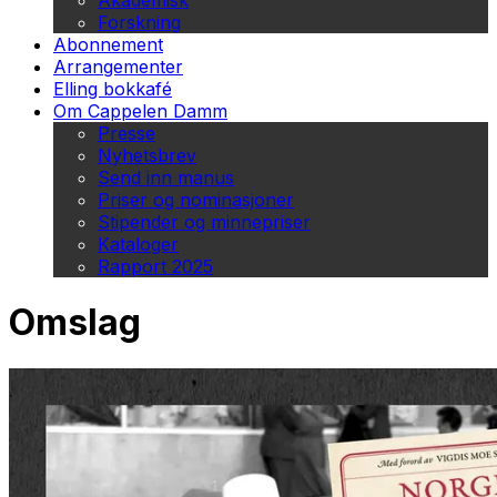
Akademisk
Forskning
Abonnement
Arrangementer
Elling bokkafé
Om Cappelen Damm
Presse
Nyhetsbrev
Send inn manus
Priser og nominasjoner
Stipender og minnepriser
Kataloger
Rapport 2025
Omslag