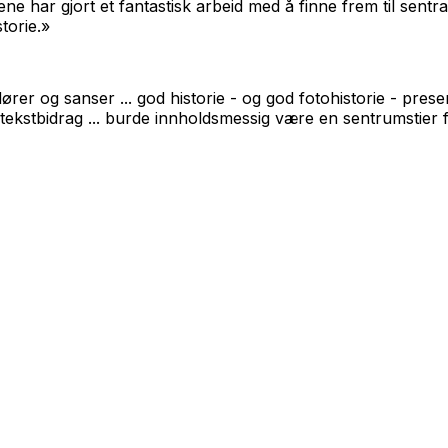
e har gjort et fantastisk arbeid med å finne frem til sentra
torie.»
dører og sanser ... god historie - og god fotohistorie - pr
tekstbidrag ... burde innholdsmessig være en sentrumstier 