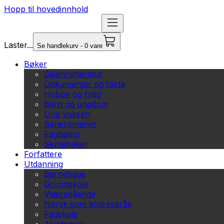
Hopp til hovedinnhold
Laster...
Se handlekurv - 0 vare
Bøker
Skjønnlitteratur
Dokumentar og fakta
Hobby og fritid
Barn og ungdom
Ung voksen
Serieromaner
Fagbøker
Skolebøker
Forfattere
Utdanning
Barnehage
Grunnskole
Videregående
Norsk som andrespråk
Fagskole