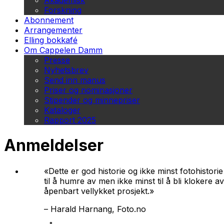
Akademisk
Forskning
Abonnement
Arrangementer
Elling bokkafé
Om Cappelen Damm
Presse
Nyhetsbrev
Send inn manus
Priser og nominasjoner
Stipender og minnepriser
Kataloger
Rapport 2025
Anmeldelser
«Dette er god historie og ikke minst fotohisto
til å humre av men ikke minst til å bli klokere av
åpenbart vellykket prosjekt.»
–
Harald Harnang, Foto.no