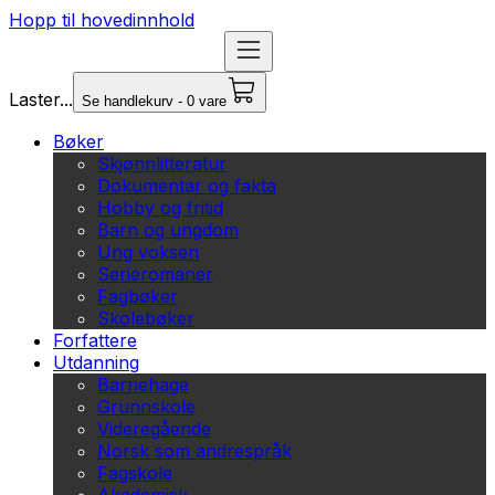
Hopp til hovedinnhold
Laster...
Se handlekurv - 0 vare
Bøker
Skjønnlitteratur
Dokumentar og fakta
Hobby og fritid
Barn og ungdom
Ung voksen
Serieromaner
Fagbøker
Skolebøker
Forfattere
Utdanning
Barnehage
Grunnskole
Videregående
Norsk som andrespråk
Fagskole