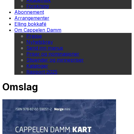
Akademisk
Forskning
Abonnement
Arrangementer
Elling bokkafé
Om Cappelen Damm
Presse
Nyhetsbrev
Send inn manus
Priser og nominasjoner
Stipender og minnepriser
Kataloger
Rapport 2025
Omslag