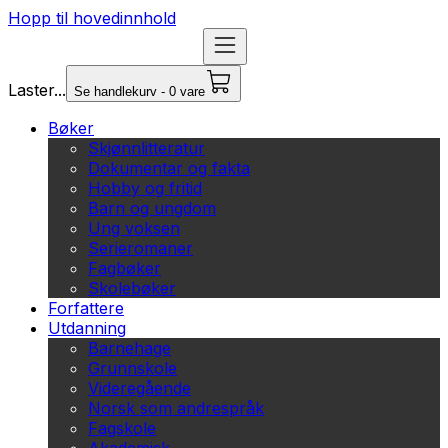
Hopp til hovedinnhold
Laster...
Se handlekurv - 0 vare
Bøker
Skjønnlitteratur
Dokumentar og fakta
Hobby og fritid
Barn og ungdom
Ung voksen
Serieromaner
Fagbøker
Skolebøker
Forfattere
Utdanning
Barnehage
Grunnskole
Videregående
Norsk som andrespråk
Fagskole