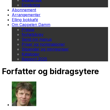
Akademisk
Forskning
Abonnement
Arrangementer
Elling bokkafé
Om Cappelen Damm
Presse
Nyhetsbrev
Send inn manus
Priser og nominasjoner
Stipender og minnepriser
Kataloger
Rapport 2025
Forfatter og bidragsytere