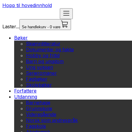
Hopp til hovedinnhold
Laster...
Se handlekurv - 0 vare
Bøker
Skjønnlitteratur
Dokumentar og fakta
Hobby og fritid
Barn og ungdom
Ung voksen
Serieromaner
Fagbøker
Skolebøker
Forfattere
Utdanning
Barnehage
Grunnskole
Videregående
Norsk som andrespråk
Fagskole