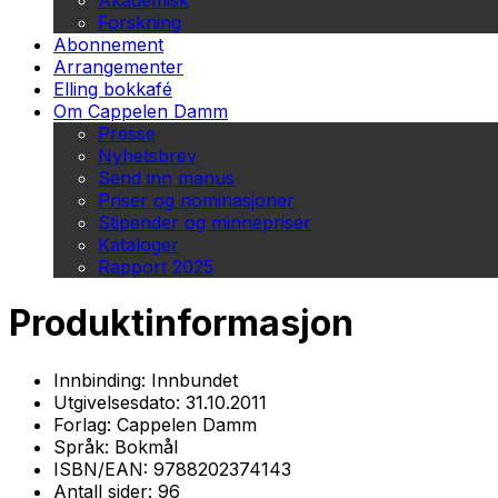
Akademisk
Forskning
Abonnement
Arrangementer
Elling bokkafé
Om Cappelen Damm
Presse
Nyhetsbrev
Send inn manus
Priser og nominasjoner
Stipender og minnepriser
Kataloger
Rapport 2025
Produktinformasjon
Innbinding:
Innbundet
Utgivelsesdato:
31.10.2011
Forlag:
Cappelen Damm
Språk:
Bokmål
ISBN/EAN:
9788202374143
Antall sider:
96