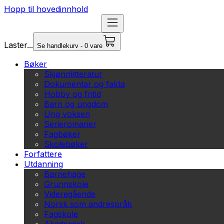
Hopp til hovedinnhold
Laster...
Se handlekurv - 0 vare
Bøker
Skjønnlitteratur
Dokumentar og fakta
Hobby og fritid
Barn og ungdom
Ung voksen
Serieromaner
Fagbøker
Skolebøker
Forfattere
Utdanning
Barnehage
Grunnskole
Videregående
Norsk som andrespråk
Fagskole