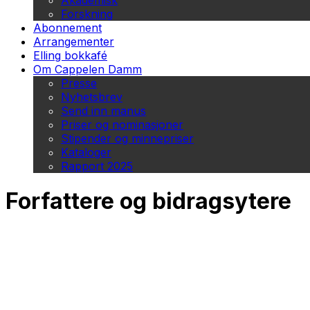
Akademisk
Forskning
Abonnement
Arrangementer
Elling bokkafé
Om Cappelen Damm
Presse
Nyhetsbrev
Send inn manus
Priser og nominasjoner
Stipender og minnepriser
Kataloger
Rapport 2025
Forfattere og bidragsytere