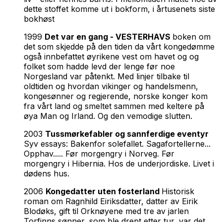
dette stoffet komme ut i bokform, i årtusenets siste
bokhøst
1999
Det var en gang - VESTERHAVS
boken om
det som skjedde på den tiden da vårt kongedømme
også innbefattet øyrikene vest om havet og og
folket som hadde levd der lenge før noe
Norgesland var påtenkt. Med linjer tilbake til
oldtiden og hvordan vikinger og handelsmenn,
kongesønner og regjerende, norske konger kom
fra vårt land og smeltet sammen med keltere på
øya Man og Irland. Og den vemodige slutten.
2003
Tussmørkefabler og sannferdige eventyr
Syv essays: Bakenfor solefallet. Sagafortellerne...
Opphav..... Før morgengry i Norveg. Før
morgengry i Hibernia. Hos de underjordiske. Livet i
dødens hus.
2006
Kongedatter uten fosterland
Historisk
roman om Ragnhild Eiriksdatter, datter av Eirik
Blodøks, gift til Orknøyene med tre av jarlen
Torfinns sønner, som ble drept etter tur, var det