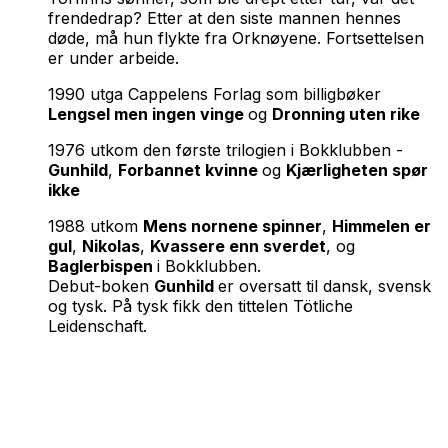
frendedrap? Etter at den siste mannen hennes
døde, må hun flykte fra Orknøyene. Fortsettelsen
er under arbeide.
1990 utga Cappelens Forlag som billigbøker
Lengsel men ingen vinge
og
Dronning uten rike
1976 utkom den første trilogien i Bokklubben -
Gunhild
,
Forbannet kvinne
og
Kjærligheten spør
ikke
1988 utkom
Mens nornene spinner
,
Himmelen er
gul
,
Nikolas
,
Kvassere enn sverdet
, og
Baglerbispen
i Bokklubben.
Debut-boken
Gunhild
er oversatt til dansk, svensk
og tysk. På tysk fikk den tittelen Tötliche
Leidenschaft.