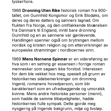
tyskerhore.
1966
Dronning Uten Rike
historisk roman fra 900-
tallet, om Gunnhild Kongsmor og Eirik Blodøks, om
deres og deres datters og sønners lagnad. Om
flukten fra Norge, og den omflakkende tilværelsen
fra Danmark til England, inntil bare dronning
Gunnhild og en av sønnene var gjenlevende.
Handlingen spenner også om brytningen mellom
nordisk og kristen religion og om ettervirkninger av
europeiske strømninger i nordboernes sinn.
1969
Mens Nornene Spinner
er en videreføring av
hva som i en setning gir essensen i forrige roman
mennesker som sagaen ikke forstod. Interessen
for dem ble vekket hos meg, spesielt på grunn av
historikernes sidebemerkninger om dronning
Ingerid, romanens hovedperson, som blir
karakterisert som en ufredseggende og umoralsk
kvinne. Mens andre historiske personer (menn),
som hadde de samme tilbøyeligheter, hadde
historikernes fulle sympati. Dette gjorde meg
nysgjerrig på Ingerids bakgrunn, miljø og livsløp.