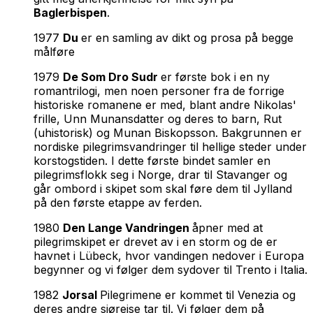
Baglerbispen
.
1977
Du
er en samling av dikt og prosa på begge
målføre
1979
De Som Dro Sudr
er første bok i en ny
romantrilogi, men noen personer fra de forrige
historiske romanene er med, blant andre Nikolas'
frille, Unn Munansdatter og deres to barn, Rut
(uhistorisk) og Munan Biskopsson. Bakgrunnen er
nordiske pilegrimsvandringer til hellige steder under
korstogstiden. I dette første bindet samler en
pilegrimsflokk seg i Norge, drar til Stavanger og
går ombord i skipet som skal føre dem til Jylland
på den første etappe av ferden.
1980
Den Lange Vandringen
åpner med at
pilegrimskipet er drevet av i en storm og de er
havnet i Lübeck, hvor vandingen nedover i Europa
begynner og vi følger dem sydover til Trento i Italia.
1982
Jorsal
Pilegrimene er kommet til Venezia og
deres andre sjøreise tar til. Vi følger dem på