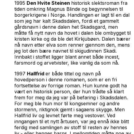
1995
Den Hvite Steinen
historisk slektsroman fra
tiden omkring Magnus Blinde og begynnelsen til
borgerkrigene i Norge. Handlingen er lagt til en dal
som jeg har kalt Skadisdalen, fordi et gammelt
gårdsnavn i denne dalen het Skadisgard, men
måtte få nytt navn da hovet i dalen ble ombygget til
kristen kirke og da ble det Kirkjubøen. Dalen bærer
nå navn etter elva som renner gjennom den, mens
jeg lot den bære navnet til skigudinnen Skadi.
Innbakt i stoffet ligger blant annet både incest,
farsmord og arvetvister, like vanlig da som nå.
1997
Hallfrid
er både tittel og navn på
hovedperson i denne romanen, som er en fri
fortsettelse av forrige roman. Hun kunne godt ha
vært en historisk person, der hun trådte så klart
frem for meg da jeg var på befaring i Skadisdalen.
For meg ble hun mor til kongsemner og andre
stormenn, riktignok gjemt i sagaens skygge. Men
Hallfrid liv og levnet førte meg vestover. Ved
inngangen til et nytt årtusen, var jeg ennå ikke blitt
ferdig med samlingen av stoff til resten av hennes
liv - eller hennes barns. I mellomtiden måtte noe av