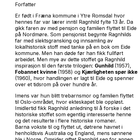
Forfatter
Er født i Fræna kommune i Ytre Romsdal hvor
hennes far var lærer inntil Ragnhild fylte 13 år. Da
gikk faren av med pensjon og familien flyttet til Eide
på Nordmøre. Som pensjonist begynte Ragnhilds
far med slektsgransking og innsamling av
lokalhistorisk stoff med tanke på en bok om Eide
kommune. Men han døde før han fikk fullført
arbeidet. Men mye av dette stoffet ga Ragnhild
inspirasjon til den første trilogien:
Gunhild
(1957),
Fobannet kvinne
(1958) og
Kjærligheten spør ikke
(1960), hvor handlingen er lagt til Eide og spenner
over et tidsrom på over hundre år.
Imens var hun blitt trebarnsmor og familien flyttet
til Oslo-området, hvor ekteskapet ble oppløst.
Imidlertid fikk Ragnhild anledning til å forske i det
historiske stoffet som egentlig interesserte henne
og det resulterte i flere historiske romaner.
Barna vokste til og flyttet ut, døtrene havnet i
henholdsvis Australia og England, mens sønnene
ble i Norge. Omsider giftet Ragnhild seg for annen