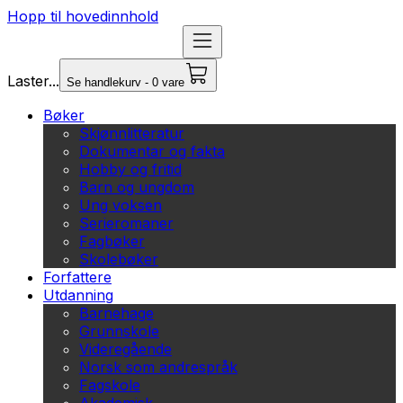
Hopp til hovedinnhold
Laster...
Se handlekurv - 0 vare
Bøker
Skjønnlitteratur
Dokumentar og fakta
Hobby og fritid
Barn og ungdom
Ung voksen
Serieromaner
Fagbøker
Skolebøker
Forfattere
Utdanning
Barnehage
Grunnskole
Videregående
Norsk som andrespråk
Fagskole