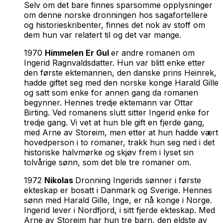
Selv om det bare finnes sparsomme opplysninger
om denne norske dronningen hos sagafortellere
og historieskribenter, finnes det nok av stoff om
dem hun var relatert til og det var mange.
1970
Himmelen Er Gul
er andre romanen om
Ingerid Ragnvaldsdatter. Hun var blitt enke etter
den første ektemannen, den danske prins Heinrek,
hadde giftet seg med den norske konge Harald Gille
og satt som enke for annen gang da romanen
begynner. Hennes tredje ektemann var Ottar
Birting. Ved romanens slutt sitter Ingerid enke for
tredje gang. Vi vet at hun ble gift en fjerde gang,
med Arne av Storeim, men etter at hun hadde vært
hovedperson i to romaner, trakk hun seg ned i det
historiske halvmørke og skjøv frem i lyset sin
tolvårige sønn, som det ble tre romaner om.
1972
Nikolas
Dronning Ingerids sønner i første
ekteskap er bosatt i Danmark og Sverige. Hennes
sønn med Harald Gille, Inge, er nå konge i Norge.
Ingerid lever i Nordfjord, i sitt fjerde ekteskap. Med
Arne av Storeim har hun tre barn, den eldste av