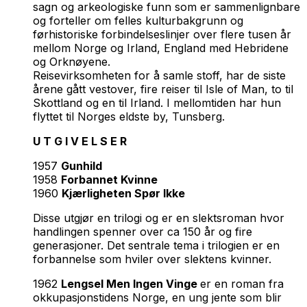
sagn og arkeologiske funn som er sammenlignbare
og forteller om felles kulturbakgrunn og
førhistoriske forbindelseslinjer over flere tusen år
mellom Norge og Irland, England med Hebridene
og Orknøyene.
Reisevirksomheten for å samle stoff, har de siste
årene gått vestover, fire reiser til Isle of Man, to til
Skottland og en til Irland. I mellomtiden har hun
flyttet til Norges eldste by, Tunsberg.
U T G I V E L S E R
1957
Gunhild
1958
Forbannet Kvinne
1960
Kjærligheten Spør Ikke
Disse utgjør en trilogi og er en slektsroman hvor
handlingen spenner over ca 150 år og fire
generasjoner. Det sentrale tema i trilogien er en
forbannelse som hviler over slektens kvinner.
1962
Lengsel Men Ingen Vinge
er en roman fra
okkupasjonstidens Norge, en ung jente som blir