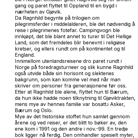
gang og paret flyttet til Oppland til en bygd i
nærheten av Gjøvik.
Da Ragnhild begynte på trilogien om
pilegrimsferder i middelalderen, ble det nødvendig å
reise i pilegrimenes fotefar. Campingvogn ble
innkjøpt, det ble blant annet to turer til Det Hellige
Land, som det fremdeles blir benevnt i religiøse
kretser, og ellers rundt om på kontinentet og til
England.
Innimellom utenlandsreisene dro paret rundt i
Norge på foredragsturneer og slik kunne Ragnhild
også utvide både sin horisont og slektenes
bakgrunn, som kan komme vel med når man
skriver om personer fra generasjonene før oss.
Etter at Ragnhild ble alene, flyttet hun til Bærum,
da hun ikke hadde noen tilknytning til Gjøviktrakten,
mens mye av hennes familie var bosatt.i Asker,
Bærum og Oslo.
Mye av det historiske stoffet hun samlet gjennom
årene og ved reiser, er det blitt to bøker av, den
ene kom i 1991 og den andre i nov.-99. En tredje
bok ligger nå ferdig. Den omhandler spesielt myter,