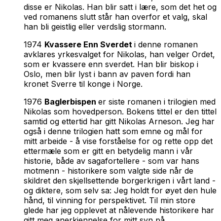
disse er Nikolas. Han blir satt i lære, som det het og
ved romanens slutt står han overfor et valg, skal
han bli geistlig eller verdslig stormann.
1974
Kvassere Enn Sverdet
i denne romanen
avklares yrkesvalget for Nikolas, han velger Ordet,
som er kvassere enn sverdet. Han blir biskop i
Oslo, men blir lyst i bann av paven fordi han
kronet Sverre til konge i Norge.
1976
Baglerbispen
er siste romanen i trilogien med
Nikolas som hovedperson. Bokens tittel er den tittel
samtid og ettertid har gitt Nikolas Arneson. Jeg har
også i denne trilogien hatt som emne og mål for
mitt arbeide - å vise forståelse for og rette opp det
ettermæle som er gitt en betydelig mann i vår
historie, både av sagafortellere - som var hans
motmenn - historikere som valgte side når de
skildret den skjellsettende borgerkrigen i vårt land -
og diktere, som selv sa: Jeg holdt for øyet den hule
hånd, til vinning for perspektivet. Til min store
glede har jeg opplevet at nålevende historikere har
gitt meg anerkjennelse for mitt syn på