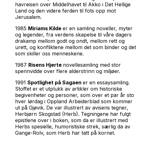
havreisen over Middelhavet til Akko i Det Hellige
Land og den videre ferden til fots opp mot
Jerusalem.
1985
Miriams Kilde
er en samling noveller, myter
og legender, fra verdens skapelse til våre dagers
drakamp mellom godt og ondt, mellom rett og
urett, og konfliktene mellom det som binder og det
som skiller oss menneskene.
1987
Risens Hjerte
novellesamling med stor
spennvidde over flere alderstrinn og miljøer.
1991
Spotlighet på Sagaen
er en essaysamling.
Stoffet er et utplukk av artikler om historiske
begivenheter og personer, som over et par år sto
hver lørdag i Oppland Arbeiderblad som kommer
ut på Gjøvik. De var illustrert av avisens tegner,
Herbjørn Skogstad (Herb). Tegningene har fulgt
epistlene over i boken, som da er illustrert med
Herbs spesielle, humoristiske strek, særlig da av
Gange-Rolv, som Herb har tatt på kornet.