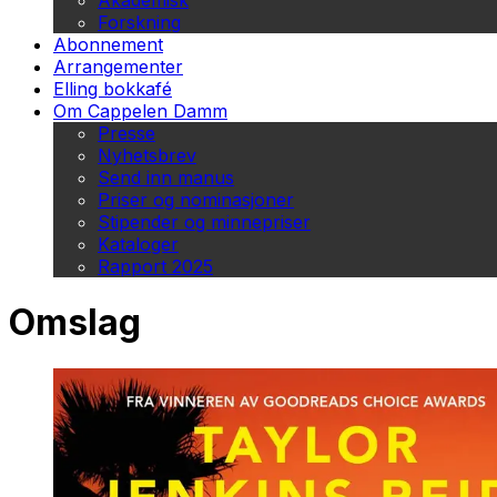
Akademisk
Forskning
Abonnement
Arrangementer
Elling bokkafé
Om Cappelen Damm
Presse
Nyhetsbrev
Send inn manus
Priser og nominasjoner
Stipender og minnepriser
Kataloger
Rapport 2025
Omslag