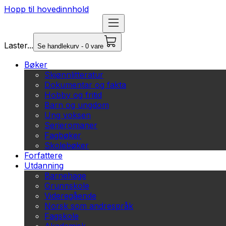
Hopp til hovedinnhold
Laster...
Se handlekurv - 0 vare
Bøker
Skjønnlitteratur
Dokumentar og fakta
Hobby og fritid
Barn og ungdom
Ung voksen
Serieromaner
Fagbøker
Skolebøker
Forfattere
Utdanning
Barnehage
Grunnskole
Videregående
Norsk som andrespråk
Fagskole