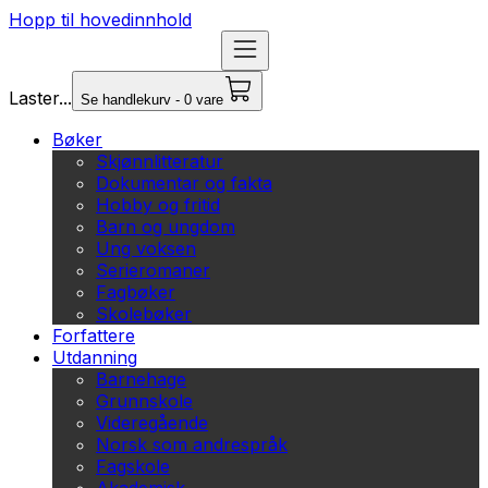
Hopp til hovedinnhold
Laster...
Se handlekurv - 0 vare
Bøker
Skjønnlitteratur
Dokumentar og fakta
Hobby og fritid
Barn og ungdom
Ung voksen
Serieromaner
Fagbøker
Skolebøker
Forfattere
Utdanning
Barnehage
Grunnskole
Videregående
Norsk som andrespråk
Fagskole