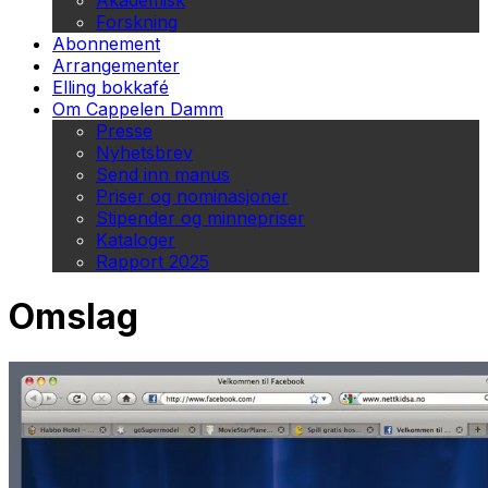
Akademisk
Forskning
Abonnement
Arrangementer
Elling bokkafé
Om Cappelen Damm
Presse
Nyhetsbrev
Send inn manus
Priser og nominasjoner
Stipender og minnepriser
Kataloger
Rapport 2025
Omslag