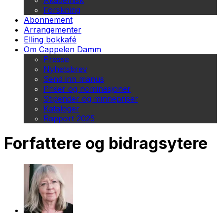
Akademisk
Forskning
Abonnement
Arrangementer
Elling bokkafé
Om Cappelen Damm
Presse
Nyhetsbrev
Send inn manus
Priser og nominasjoner
Stipender og minnepriser
Kataloger
Rapport 2025
Forfattere og bidragsytere