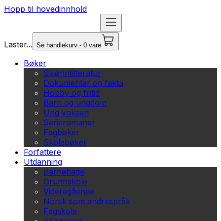
Hopp til hovedinnhold
Laster...
Se handlekurv - 0 vare
Bøker
Skjønnlitteratur
Dokumentar og fakta
Hobby og fritid
Barn og ungdom
Ung voksen
Serieromaner
Fagbøker
Skolebøker
Forfattere
Utdanning
Barnehage
Grunnskole
Videregående
Norsk som andrespråk
Fagskole