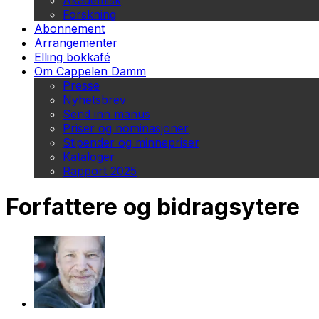
Akademisk
Forskning
Abonnement
Arrangementer
Elling bokkafé
Om Cappelen Damm
Presse
Nyhetsbrev
Send inn manus
Priser og nominasjoner
Stipender og minnepriser
Kataloger
Rapport 2025
Forfattere og bidragsytere