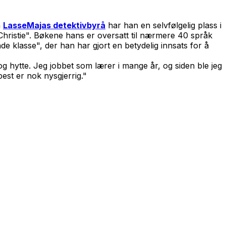
n
LasseMajas detektivbyrå
har han en selvfølgelig plass i
Christie". Bøkene hans er oversatt til nærmere 40 språk
e klasse", der han har gjort en betydelig innsats for å
 hytte. Jeg jobbet som lærer i mange år, og siden ble jeg
est er nok nysgjerrig."