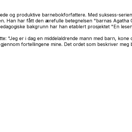
skede og produktive barnebokforfattere. Med suksess-serie
den. Han har fått den ærefulle betegnelsen "barnas Agatha 
 pedagogiske bakgrunn har han etablert prosjektet "En lesend
te: "Jeg er i dag en middelaldrende mann med barn, kone og
 gjennom fortellingene mine. Det ordet som beskriver meg b