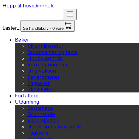
Hopp til hovedinnhold
Laster...
Se handlekurv - 0 vare
Bøker
Skjønnlitteratur
Dokumentar og fakta
Hobby og fritid
Barn og ungdom
Ung voksen
Serieromaner
Fagbøker
Skolebøker
Forfattere
Utdanning
Barnehage
Grunnskole
Videregående
Norsk som andrespråk
Fagskole