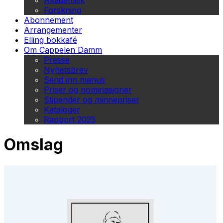
Akademisk
Forskning
Abonnement
Arrangementer
Elling bokkafé
Om Cappelen Damm
Presse
Nyhetsbrev
Send inn manus
Priser og nominasjoner
Stipender og minnepriser
Kataloger
Rapport 2025
Omslag