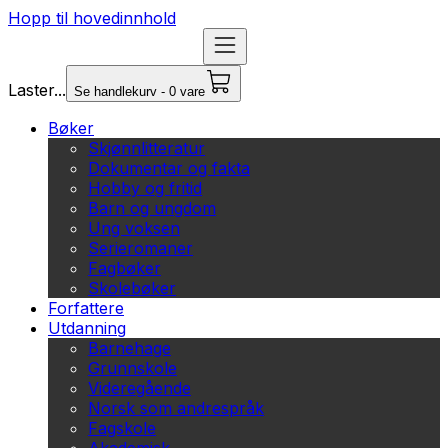
Hopp til hovedinnhold
Laster...
Se handlekurv - 0 vare
Bøker
Skjønnlitteratur
Dokumentar og fakta
Hobby og fritid
Barn og ungdom
Ung voksen
Serieromaner
Fagbøker
Skolebøker
Forfattere
Utdanning
Barnehage
Grunnskole
Videregående
Norsk som andrespråk
Fagskole