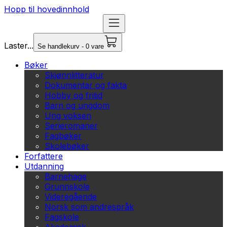
Hopp til hovedinnhold
Laster...
Se handlekurv - 0 vare
Bøker
Skjønnlitteratur
Dokumentar og fakta
Hobby og fritid
Barn og ungdom
Ung voksen
Serieromaner
Fagbøker
Skolebøker
Forfattere
Utdanning
Barnehage
Grunnskole
Videregående
Norsk som andrespråk
Fagskole