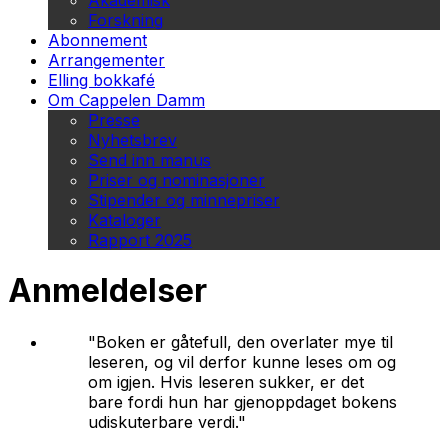
Akademisk
Forskning
Abonnement
Arrangementer
Elling bokkafé
Om Cappelen Damm
Presse
Nyhetsbrev
Send inn manus
Priser og nominasjoner
Stipender og minnepriser
Kataloger
Rapport 2025
Anmeldelser
"Boken er gåtefull, den overlater mye til
leseren, og vil derfor kunne leses om og
om igjen. Hvis leseren sukker, er det
bare fordi hun har gjenoppdaget bokens
udiskuterbare verdi."