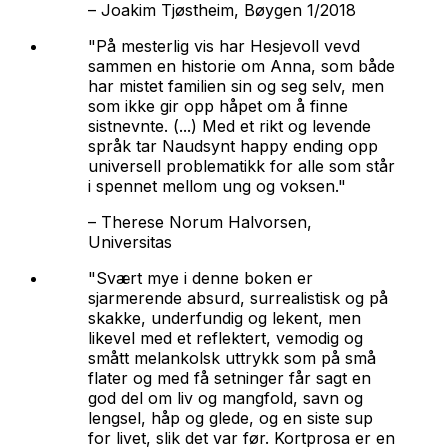
–
Joakim Tjøstheim, Bøygen 1/2018
"På mesterlig vis har Hesjevoll vevd
sammen en historie om Anna, som både
har mistet familien sin og seg selv, men
som ikke gir opp håpet om å finne
sistnevnte. (...) Med et rikt og levende
språk tar
Naudsynt happy ending
opp
universell problematikk for alle som står
i spennet mellom ung og voksen."
–
Therese Norum Halvorsen,
Universitas
"Svært mye i denne boken er
sjarmerende absurd, surrealistisk og på
skakke, underfundig og lekent, men
likevel med et reflektert, vemodig og
smått melankolsk uttrykk som på små
flater og med få setninger får sagt en
god del om liv og mangfold, savn og
lengsel, håp og glede, og en siste sup
for livet, slik det var før. Kortprosa er en