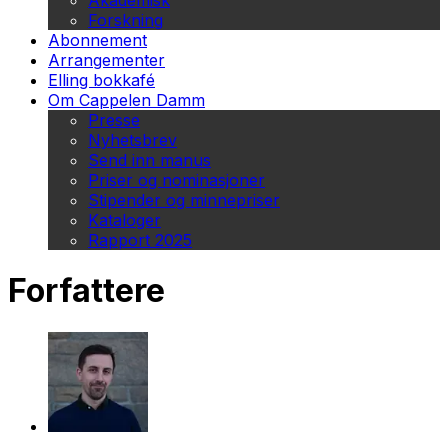
Akademisk
Forskning
Abonnement
Arrangementer
Elling bokkafé
Om Cappelen Damm
Presse
Nyhetsbrev
Send inn manus
Priser og nominasjoner
Stipender og minnepriser
Kataloger
Rapport 2025
Forfattere