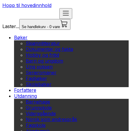
Hopp til hovedinnhold
Laster...
Se handlekurv - 0 vare
Bøker
Skjønnlitteratur
Dokumentar og fakta
Hobby og fritid
Barn og ungdom
Ung voksen
Serieromaner
Fagbøker
Skolebøker
Forfattere
Utdanning
Barnehage
Grunnskole
Videregående
Norsk som andrespråk
Fagskole