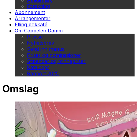
Akademisk
Forskning
Abonnement
Arrangementer
Elling bokkafé
Om Cappelen Damm
Presse
Nyhetsbrev
Send inn manus
Priser og nominasjoner
Stipender og minnepriser
Kataloger
Rapport 2025
Omslag