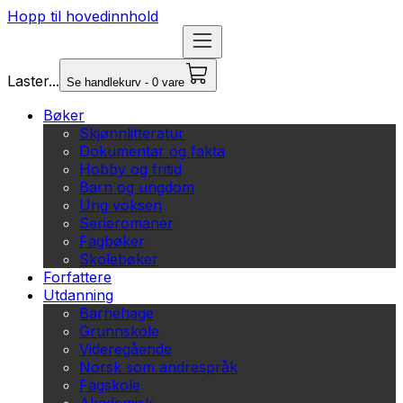
Hopp til hovedinnhold
Laster...
Se handlekurv - 0 vare
Bøker
Skjønnlitteratur
Dokumentar og fakta
Hobby og fritid
Barn og ungdom
Ung voksen
Serieromaner
Fagbøker
Skolebøker
Forfattere
Utdanning
Barnehage
Grunnskole
Videregående
Norsk som andrespråk
Fagskole