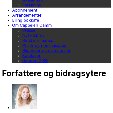
Akademisk
Forskning
Abonnement
Arrangementer
Elling bokkafé
Om Cappelen Damm
Presse
Nyhetsbrev
Send inn manus
Priser og nominasjoner
Stipender og minnepriser
Kataloger
Rapport 2025
Forfattere og bidragsytere