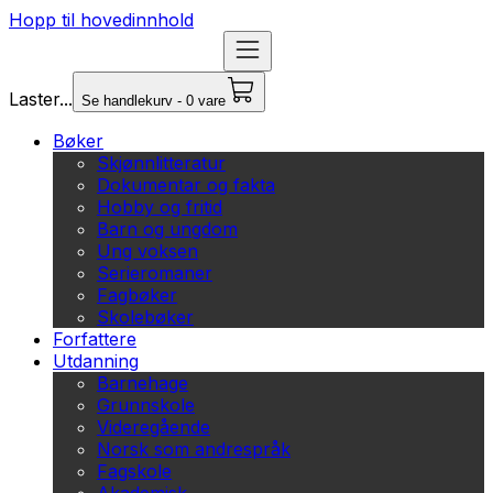
Hopp til hovedinnhold
Laster...
Se handlekurv - 0 vare
Bøker
Skjønnlitteratur
Dokumentar og fakta
Hobby og fritid
Barn og ungdom
Ung voksen
Serieromaner
Fagbøker
Skolebøker
Forfattere
Utdanning
Barnehage
Grunnskole
Videregående
Norsk som andrespråk
Fagskole