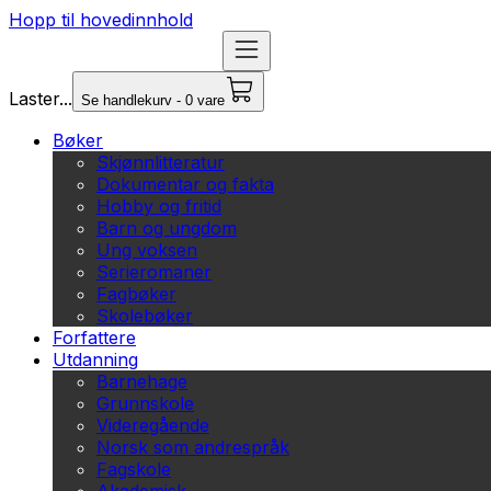
Hopp til hovedinnhold
Laster...
Se handlekurv - 0 vare
Bøker
Skjønnlitteratur
Dokumentar og fakta
Hobby og fritid
Barn og ungdom
Ung voksen
Serieromaner
Fagbøker
Skolebøker
Forfattere
Utdanning
Barnehage
Grunnskole
Videregående
Norsk som andrespråk
Fagskole