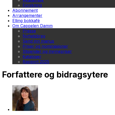
Akademisk
Forskning
Abonnement
Arrangementer
Elling bokkafé
Om Cappelen Damm
Presse
Nyhetsbrev
Send inn manus
Priser og nominasjoner
Stipender og minnepriser
Kataloger
Rapport 2025
Forfattere og bidragsytere