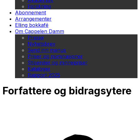
Akademisk
Forskning
Abonnement
Arrangementer
Elling bokkafé
Om Cappelen Damm
Presse
Nyhetsbrev
Send inn manus
Priser og nominasjoner
Stipender og minnepriser
Kataloger
Rapport 2025
Forfattere og bidragsytere