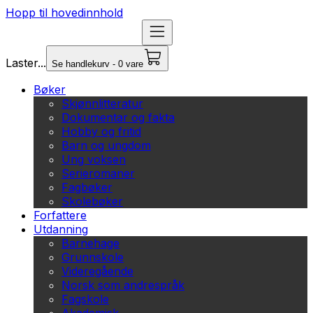
Hopp til hovedinnhold
Laster...
Se handlekurv - 0 vare
Bøker
Skjønnlitteratur
Dokumentar og fakta
Hobby og fritid
Barn og ungdom
Ung voksen
Serieromaner
Fagbøker
Skolebøker
Forfattere
Utdanning
Barnehage
Grunnskole
Videregående
Norsk som andrespråk
Fagskole