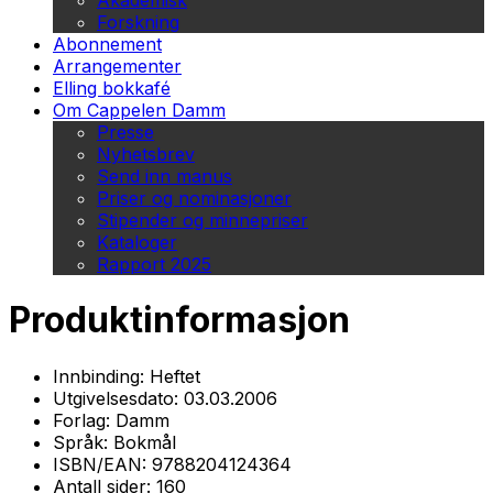
Akademisk
Forskning
Abonnement
Arrangementer
Elling bokkafé
Om Cappelen Damm
Presse
Nyhetsbrev
Send inn manus
Priser og nominasjoner
Stipender og minnepriser
Kataloger
Rapport 2025
Produktinformasjon
Innbinding:
Heftet
Utgivelsesdato:
03.03.2006
Forlag:
Damm
Språk:
Bokmål
ISBN/EAN:
9788204124364
Antall sider:
160