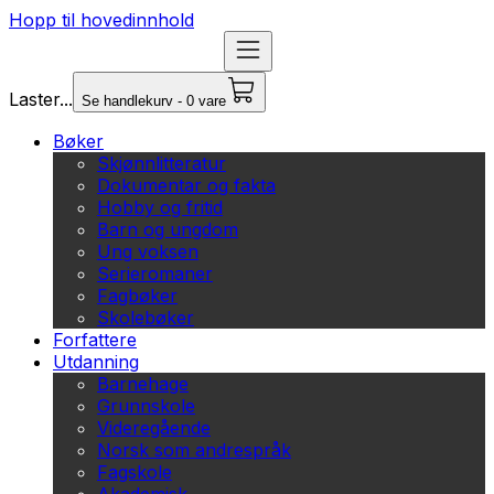
Hopp til hovedinnhold
Laster...
Se handlekurv - 0 vare
Bøker
Skjønnlitteratur
Dokumentar og fakta
Hobby og fritid
Barn og ungdom
Ung voksen
Serieromaner
Fagbøker
Skolebøker
Forfattere
Utdanning
Barnehage
Grunnskole
Videregående
Norsk som andrespråk
Fagskole