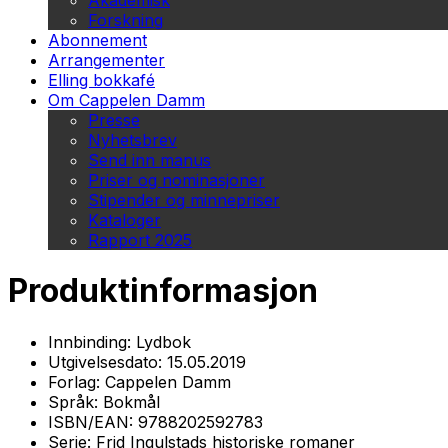
Akademisk
Forskning
Abonnement
Arrangementer
Elling bokkafé
Om Cappelen Damm
Presse
Nyhetsbrev
Send inn manus
Priser og nominasjoner
Stipender og minnepriser
Kataloger
Rapport 2025
Produktinformasjon
Innbinding:
Lydbok
Utgivelsesdato:
15.05.2019
Forlag:
Cappelen Damm
Språk:
Bokmål
ISBN/EAN:
9788202592783
Serie:
Frid Ingulstads historiske romaner