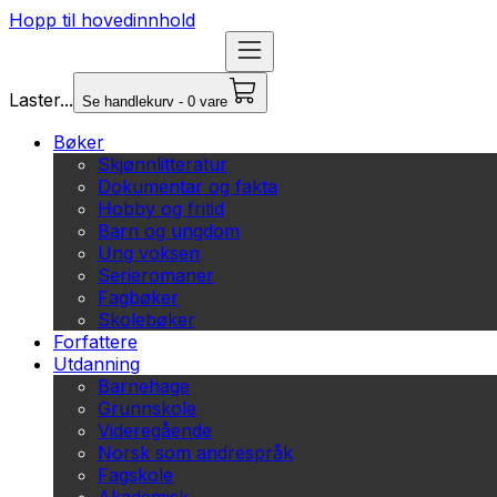
Hopp til hovedinnhold
Laster...
Se handlekurv - 0 vare
Bøker
Skjønnlitteratur
Dokumentar og fakta
Hobby og fritid
Barn og ungdom
Ung voksen
Serieromaner
Fagbøker
Skolebøker
Forfattere
Utdanning
Barnehage
Grunnskole
Videregående
Norsk som andrespråk
Fagskole