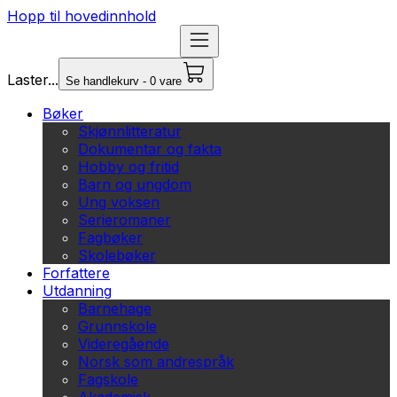
Hopp til hovedinnhold
Laster...
Se handlekurv - 0 vare
Bøker
Skjønnlitteratur
Dokumentar og fakta
Hobby og fritid
Barn og ungdom
Ung voksen
Serieromaner
Fagbøker
Skolebøker
Forfattere
Utdanning
Barnehage
Grunnskole
Videregående
Norsk som andrespråk
Fagskole