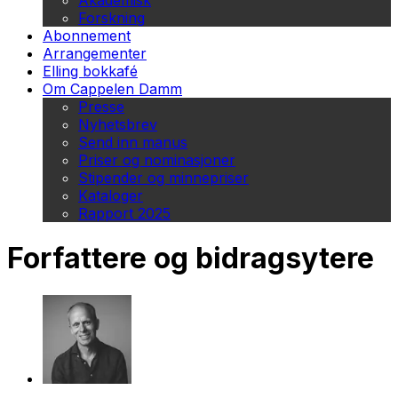
Akademisk
Forskning
Abonnement
Arrangementer
Elling bokkafé
Om Cappelen Damm
Presse
Nyhetsbrev
Send inn manus
Priser og nominasjoner
Stipender og minnepriser
Kataloger
Rapport 2025
Forfattere og bidragsytere