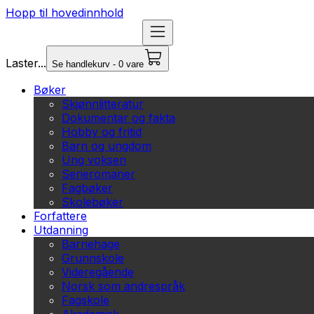
Hopp til hovedinnhold
Laster...
Se handlekurv - 0 vare
Bøker
Skjønnlitteratur
Dokumentar og fakta
Hobby og fritid
Barn og ungdom
Ung voksen
Serieromaner
Fagbøker
Skolebøker
Forfattere
Utdanning
Barnehage
Grunnskole
Videregående
Norsk som andrespråk
Fagskole