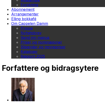
Akademisk
Forskning
Abonnement
Arrangementer
Elling bokkafé
Om Cappelen Damm
Presse
Nyhetsbrev
Send inn manus
Priser og nominasjoner
Stipender og minnepriser
Kataloger
Rapport 2025
Forfattere og bidragsytere