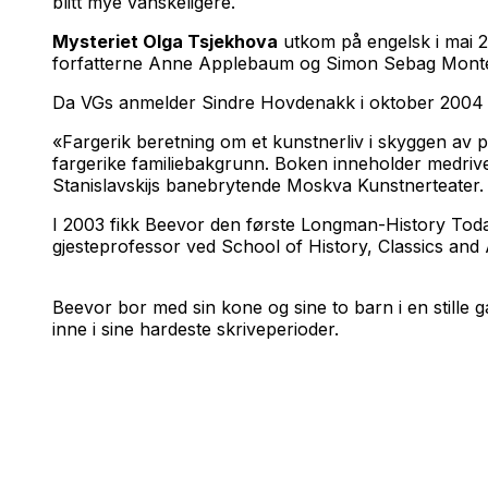
blitt mye vanskeligere.
Mysteriet Olga Tsjekhova
utkom på engelsk i mai 2
forfatterne Anne Applebaum og Simon Sebag Montefior
Da VGs anmelder Sindre Hovdenakk i oktober 2004
«Fargerik beretning om et kunstnerliv i skyggen av pol
fargerike familiebakgrunn. Boken inneholder medrivende 
Stanislavskijs banebrytende Moskva Kunstnerteater.
I 2003 fikk Beevor den første Longman-History Toda
gjesteprofessor ved School of History, Classics and
Beevor bor med sin kone og sine to barn i en stille ga
inne i sine hardeste skriveperioder.