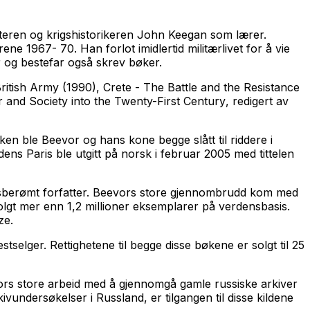
teren og krigshistorikeren John Keegan som lærer.
ene 1967- 70. Han forlot imidlertid militærlivet for å vie
or og bestefar også skrev bøker.
ritish Army
(1990),
Crete - The Battle and the Resistance
and Society into the Twenty-First Century
, redigert av
n ble Beevor og hans kone begge slått til riddere i
dens Paris ble utgitt på norsk i februar 2005 med tittelen
ensberømt forfatter. Beevors store gjennombrudd kom med
olgt mer enn 1,2 millioner eksemplarer på verdensbasis.
ze.
tselger. Rettighetene til begge disse bøkene er solgt til 25
vors store arbeid med å gjennomgå gamle russiske arkiver
vundersøkelser i Russland, er tilgangen til disse kildene