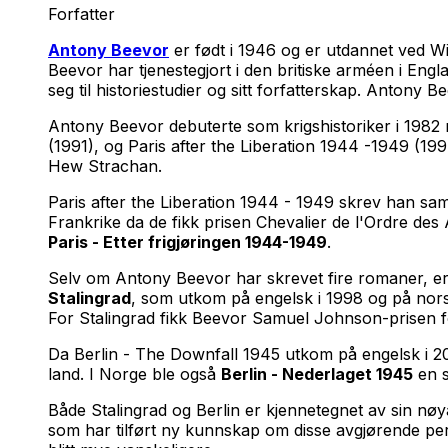
Forfatter
Antony Beevor
er født i 1946 og er utdannet ved W
Beevor har tjenestegjort i den britiske arméen i Engla
seg til historiestudier og sitt forfatterskap. Antony
Antony Beevor debuterte som krigshistoriker i 198
(1991), og
Paris after the Liberation 1944 -1949
(1994
Hew Strachan.
Paris after the Liberation 1944 - 1949 skrev han sa
Frankrike da de fikk prisen Chevalier de l'Ordre des 
Paris - Etter frigjøringen 1944-1949
.
Selv om Antony Beevor har skrevet fire romaner, er
Stalingrad
, som utkom på engelsk i 1998 og på nors
For Stalingrad fikk Beevor Samuel Johnson-prisen fo
Da
Berlin - The Downfall 1945
utkom på engelsk i 200
land. I Norge ble også
Berlin - Nederlaget 1945
en s
Både Stalingrad og Berlin er kjennetegnet av sin nø
som har tilført ny kunnskap om disse avgjørende perio