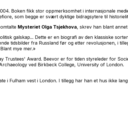
004. Boken fikk stor oppmerksomhet i internasjonale med
e, som begge er svært dyktige bidragsytere til historielit
 omtalte
Mysteriet Olga Tsjekhova
, skrev han blant annet 
itisk galskap... Dette er en biografi av den klassiske sorten
tidsbilder fra Russland før og etter revolusjonen, i tillegg t
 Blant mye mer.»
y Trustees' Award. Beevor er for tiden styreleder for Soc
 Archaeology ved Birkbeck College, University of London.
te i Fulham vest i London. I tillegg har han et hus ikke lan