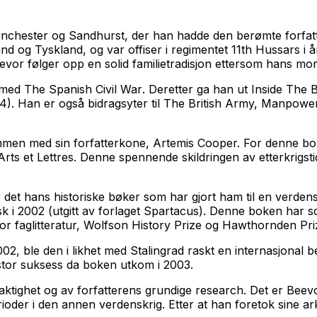
inchester og Sandhurst, der han hadde den berømte forfat
nd og Tyskland, og var offiser i regimentet 11th Hussars i år
 Beevor følger opp en solid familietradisjon ettersom hans m
2 med
The Spanish Civil War
. Deretter ga han ut
Inside The B
). Han er også bidragsyter til
The British Army, Manpower 
mmen med sin forfatterkone, Artemis Cooper. For denne boke
Arts et Lettres. Denne spennende skildringen av etterkrigsti
 det hans historiske bøker som har gjort ham til en verd
k i 2002 (utgitt av forlaget Spartacus). Denne boken har s
r faglitteratur, Wolfson History Prize og Hawthornden Pri
2, ble den i likhet med Stalingrad raskt en internasjonal bes
tor suksess da boken utkom i 2003.
yaktighet og av forfatterens grundige research. Det er Bee
der i den annen verdenskrig. Etter at han foretok sine arki