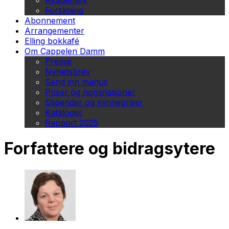
Akademisk
Forskning
Abonnement
Arrangementer
Elling bokkafé
Om Cappelen Damm
Presse
Nyhetsbrev
Send inn manus
Priser og nominasjoner
Stipender og minnepriser
Kataloger
Rapport 2025
Forfattere og bidragsytere