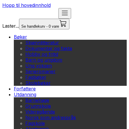
Hopp til hovedinnhold
Laster...
Se handlekurv - 0 vare
Bøker
Skjønnlitteratur
Dokumentar og fakta
Hobby og fritid
Barn og ungdom
Ung voksen
Serieromaner
Fagbøker
Skolebøker
Forfattere
Utdanning
Barnehage
Grunnskole
Videregående
Norsk som andrespråk
Fagskole