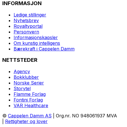
INFORMASJON
Ledige stillinger
Nyhetsbrev
Royaltyportal
Personvern
Informasjonskapsler
Om kunstig intelligens
Bærekraft i Cappelen Damm
NETTSTEDER
Agency
Bokklubber
Norske Serier
Storytel
Flamme Forlag
Fontini Forlag
VAR Healthcare
©
Cappelen Damm AS
| Org.nr. NO 948061937 MVA
|
Rettigheter og lover