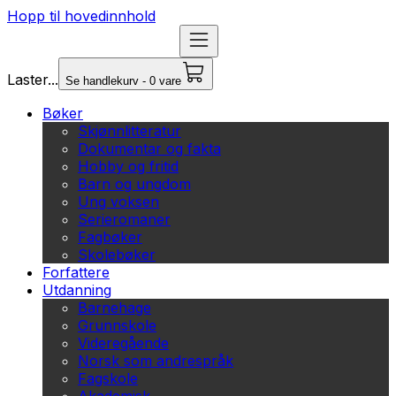
Hopp til hovedinnhold
Laster...
Se handlekurv - 0 vare
Bøker
Skjønnlitteratur
Dokumentar og fakta
Hobby og fritid
Barn og ungdom
Ung voksen
Serieromaner
Fagbøker
Skolebøker
Forfattere
Utdanning
Barnehage
Grunnskole
Videregående
Norsk som andrespråk
Fagskole