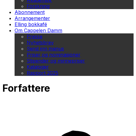
Akademisk
Forskning
Abonnement
Arrangementer
Elling bokkafé
Om Cappelen Damm
Presse
Nyhetsbrev
Send inn manus
Priser og nominasjoner
Stipender og minnepriser
Kataloger
Rapport 2025
Forfattere