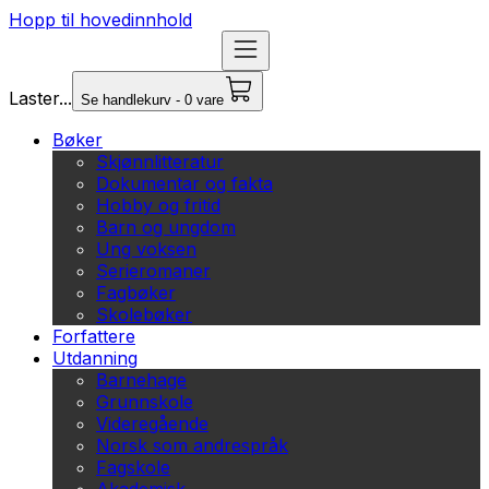
Hopp til hovedinnhold
Laster...
Se handlekurv - 0 vare
Bøker
Skjønnlitteratur
Dokumentar og fakta
Hobby og fritid
Barn og ungdom
Ung voksen
Serieromaner
Fagbøker
Skolebøker
Forfattere
Utdanning
Barnehage
Grunnskole
Videregående
Norsk som andrespråk
Fagskole