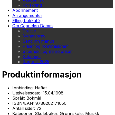
Akademisk
Forskning
Abonnement
Arrangementer
Elling bokkafé
Om Cappelen Damm
Presse
Nyhetsbrev
Send inn manus
Priser og nominasjoner
Stipender og minnepriser
Kataloger
Rapport 2025
Produktinformasjon
Innbinding:
Heftet
Utgivelsesdato:
15.04.1998
Språk:
Bokmål
ISBN/EAN:
9788202171650
Antall sider:
72
Kategorier:
Skolebøker, Grunnskole, Musikk