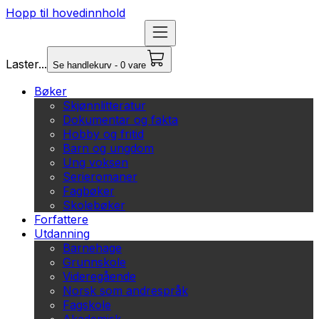
Hopp til hovedinnhold
Laster...
Se handlekurv - 0 vare
Bøker
Skjønnlitteratur
Dokumentar og fakta
Hobby og fritid
Barn og ungdom
Ung voksen
Serieromaner
Fagbøker
Skolebøker
Forfattere
Utdanning
Barnehage
Grunnskole
Videregående
Norsk som andrespråk
Fagskole