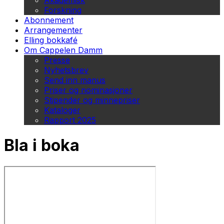
Akademisk
Forskning
Abonnement
Arrangementer
Elling bokkafé
Om Cappelen Damm
Presse
Nyhetsbrev
Send inn manus
Priser og nominasjoner
Stipender og minnepriser
Kataloger
Rapport 2025
Bla i boka