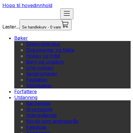
Hopp til hovedinnhold
Laster...
Se handlekurv - 0 vare
Bøker
Skjønnlitteratur
Dokumentar og fakta
Hobby og fritid
Barn og ungdom
Ung voksen
Serieromaner
Fagbøker
Skolebøker
Forfattere
Utdanning
Barnehage
Grunnskole
Videregående
Norsk som andrespråk
Fagskole