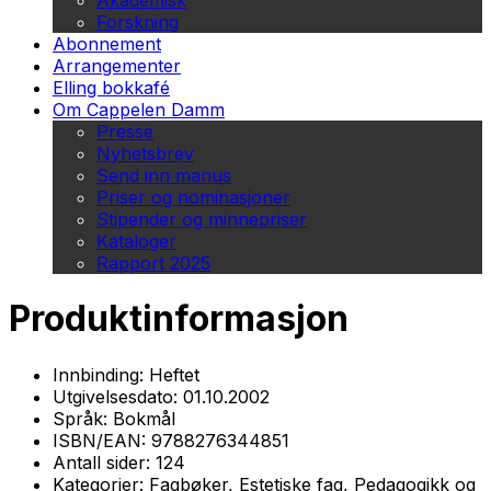
Akademisk
Forskning
Abonnement
Arrangementer
Elling bokkafé
Om Cappelen Damm
Presse
Nyhetsbrev
Send inn manus
Priser og nominasjoner
Stipender og minnepriser
Kataloger
Rapport 2025
Produktinformasjon
Innbinding:
Heftet
Utgivelsesdato:
01.10.2002
Språk:
Bokmål
ISBN/EAN:
9788276344851
Antall sider:
124
Kategorier:
Fagbøker, Estetiske fag, Pedagogikk og