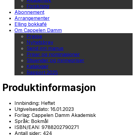
Akademisk
Forskning
Abonnement
Arrangementer
Elling bokkafé
Om Cappelen Damm
Presse
Nyhetsbrev
Send inn manus
Priser og nominasjoner
Stipender og minnepriser
Kataloger
Rapport 2025
Produktinformasjon
Innbinding:
Heftet
Utgivelsesdato:
16.01.2023
Forlag:
Cappelen Damm Akademisk
Språk:
Bokmål
ISBN/EAN:
9788202790271
Antall sider:
424