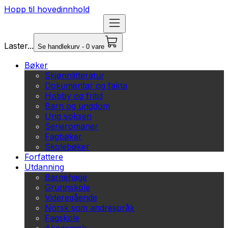
Hopp til hovedinnhold
Laster...
Se handlekurv - 0 vare
Bøker
Skjønnlitteratur
Dokumentar og fakta
Hobby og fritid
Barn og ungdom
Ung voksen
Serieromaner
Fagbøker
Skolebøker
Forfattere
Utdanning
Barnehage
Grunnskole
Videregående
Norsk som andrespråk
Fagskole